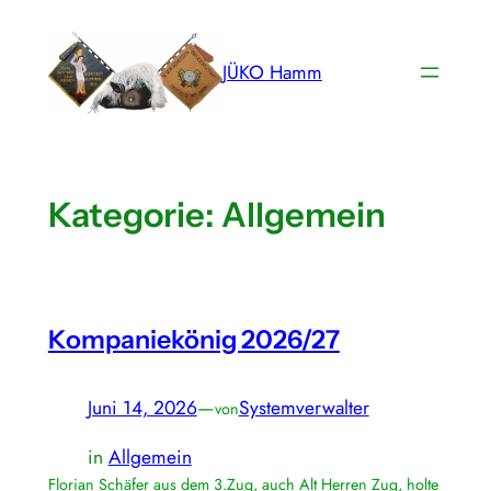
Zum
Inhalt
JÜKO Hamm
springen
Kategorie:
Allgemein
Kompaniekönig 2026/27
Juni 14, 2026
—
Systemverwalter
von
in
Allgemein
Florian Schäfer aus dem 3.Zug, auch Alt Herren Zug, holte