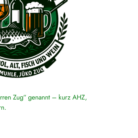
erren Zug“ genannt – kurz AHZ,
rn.